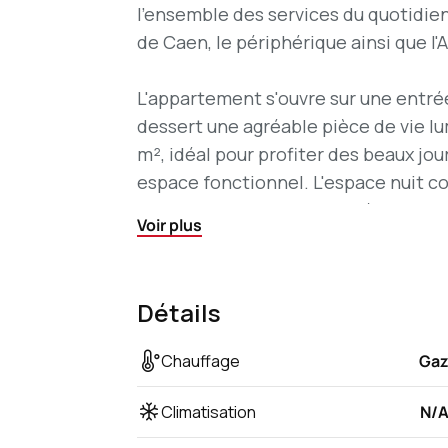
l'ensemble des services du quotidien
de Caen, le périphérique ainsi que l'
L'appartement s'ouvre sur une entr
dessert une agréable pièce de vie l
m², idéal pour profiter des beaux jou
espace fonctionnel. L'espace nuit 
d'eau ainsi que des WC indépendant
Voir plus
Une cave d'environ 4 m² vient compl
appréciable. La copropriété met éga
Détails
nombreuses places de stationnement
Chauffage
Ga
Le chauffage ainsi que l'eau chaude s
gaz.
Climatisation
N/