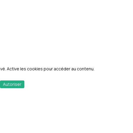
priété.
opropriété.
n'est pas encore connue.
quels ce bien est exposé sont consultables sur
s.gouv.fr/.
. Active les cookies pour accéder au contenu.
Autoriser