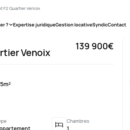
er ?
Expertise juridique
Gestion locative
Syndic
Contact
139 900€
tier Venoix
25m²
ype
Chambres
ppartement
1