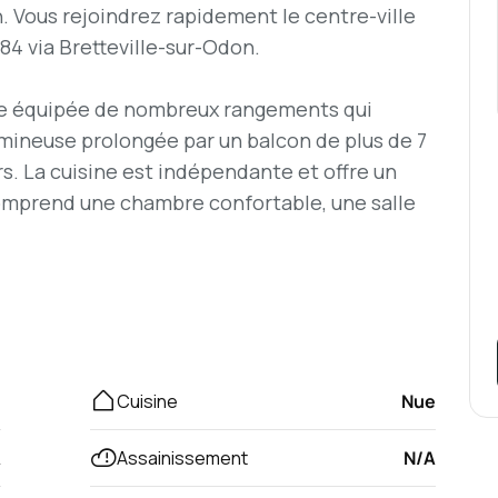
. Vous rejoindrez rapidement le centre-ville
A84 via Bretteville-sur-Odon.
ée équipée de nombreux rangements qui
umineuse prolongée par un balcon de plus de 7
rs. La cuisine est indépendante et offre un
comprend une chambre confortable, une salle
s.
éter ce bien et offre un espace de stockage
lement à disposition des résidents de
 non privatives, facilement accessibles.
z
Cuisine
Nue
ont assurés par une installation collective au
A
Assainissement
N/A