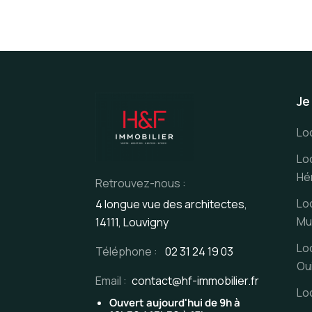
Je
Lo
Lo
Hér
Retrouvez-nous :
Lo
4 longue vue des architectes,
Mu
14111, Louvigny
Lo
Téléphone :
02 31 24 19 03
Ou
Email :
contact@hf-immobilier.fr
Lo
Ouvert aujourd'hui de 9h à