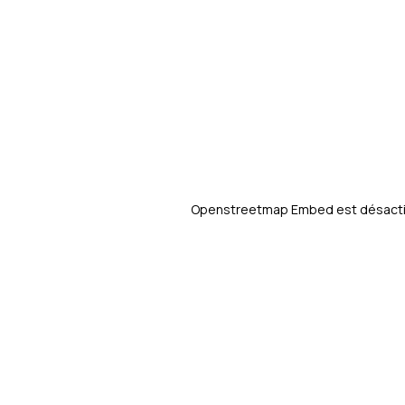
comprises dans les charges de copro
Ce bien est soumis au statut de la c
La taxe foncière pour l'année 2025 
Les informations sur les risques aux
le site Géorisques :
https://georisque
Openstreetmap Embed est désactivé