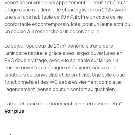
Venez découvrir ce bel appartement T1 neuf, situé au 3ᵉ
étage d’une résidence de standing livrée en 2025. Avec
une surface habitable de 30 m², il offre un cadre de vie
confortable et contemporain, idéal pour un jeune actif ou
un couple à la recherche d’un cocon en ville.
Le séjour spacieux de 20 m² bénéficie d’une belle
luminosité naturelle grâce à ses larges ouvertures en
PVC double vitrage, avec vue agréable sur la rue. La
cuisine ouverte, aménagée et équipée, séduira les
amateurs de convivialité et de praticité. Une salle d’eau
fonctionnelle et des WC séparés viennent compléter
l’agencement, pensé pour un confort au quotidien.
L’atout charme de ce logement : une terrasse de 8 m²,
parfaite pour profiter des beaux jours en toute
Voir plus
tranquillité. Un stationnement extérieur est également
inclus pour simplifier vos déplacements.