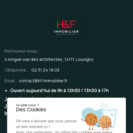
Retrouvez-nous :
4 longue vue des architectes, 14111, Louvigny
Téléphone :
02 31 24 19 03
Email :
contact@hf-immobilier.fr
Ouvert aujourd'hui de 9h à 12h30 / 13h30 à 17h
Je recherche un bien
Je suis propriétaire
Un petit creux ?
Des Cookies
Informations
On veut s’assurer que vous passez
un bon moment ici !
Avec nos partenaires, on utilise des cookies pour mieux