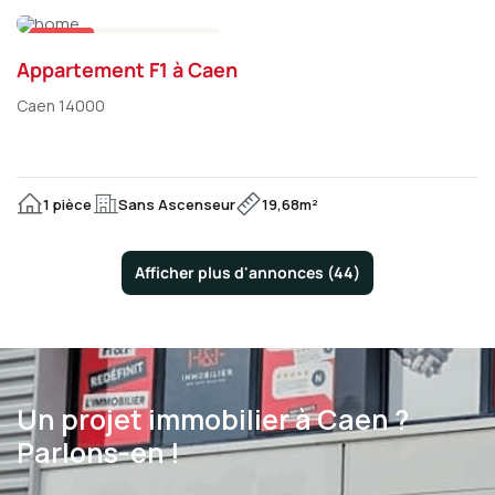
Loué
Appartement
Appartement F1 à Caen
Caen 14000
1 pièce
Sans Ascenseur
19,68m²
Afficher plus d'annonces (
44
)
Un
projet
immobilier
à
Caen
?
Parlons-en
!