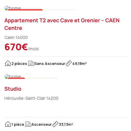
Sur le marché
Appartement
Appartement T2 avec Cave et Grenier – CAEN
Centre
Caen 14000
670€
/mois
2 pièces
Sans Ascenseur
49,18m²
Loué
Appartement
Studio
Hérouville-Saint-Clair 14200
1 pièce
Ascenseur
33,13m²