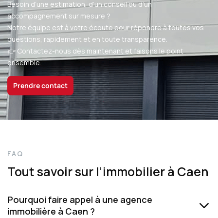
B
e
s
o
i
n
d
’
u
n
e
e
s
t
i
m
a
t
i
o
n
,
d
’
u
n
c
o
n
s
e
i
l
o
u
d
’
u
n
a
c
c
o
m
p
a
g
n
e
m
e
n
t
s
u
r
m
e
s
u
r
e
?
N
o
t
r
e
é
q
u
i
p
e
e
s
t
à
v
o
t
r
e
é
c
o
u
t
e
p
o
u
r
r
é
p
o
n
d
r
e
à
t
o
u
t
e
s
v
o
s
q
u
e
s
t
i
o
n
s
,
r
a
p
i
d
e
m
e
n
t
e
t
e
n
t
o
u
t
e
t
r
a
n
s
p
a
r
e
n
c
e
.
👉 Contactez-nous dès maintenant et faisons le point
ensemble.
Prendre contact
FAQ
Tout savoir sur l’immobilier à Caen
Pourquoi faire appel à une agence
immobilière à Caen ?