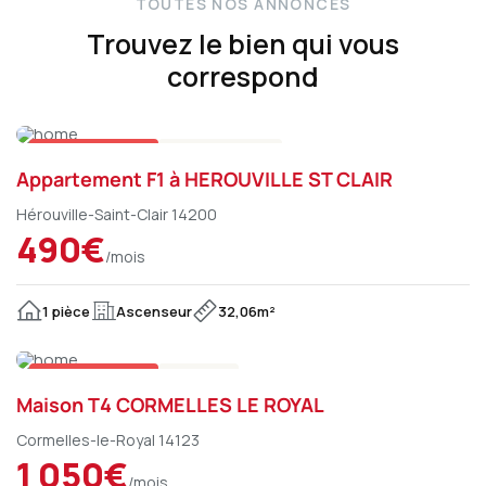
T
O
U
T
E
S
N
O
S
A
N
N
O
N
C
E
S
Trouvez le bien qui vous
correspond
Sur le marché
Appartement
Appartement F1 à HEROUVILLE ST CLAIR
Hérouville-Saint-Clair 14200
490€
/mois
1 pièce
Ascenseur
32,06m²
Sur le marché
Maison
Maison T4 CORMELLES LE ROYAL
Cormelles-le-Royal 14123
1 050€
/mois